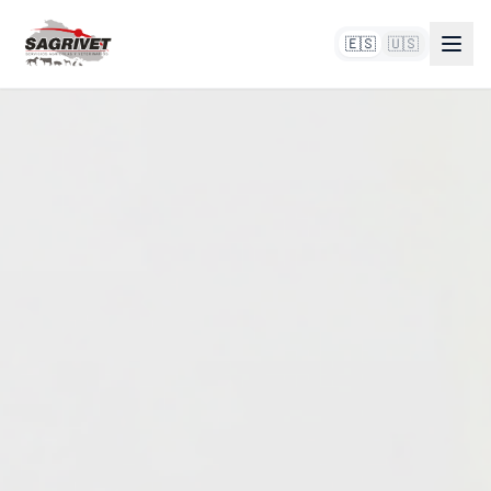
🇪🇸
🇺🇸